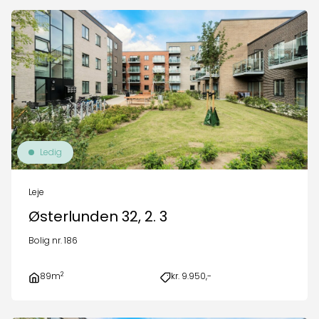
Ledig
Leje
Østerlunden 32, 2. 3
Bolig nr. 186
2
89m
kr. 9.950,-