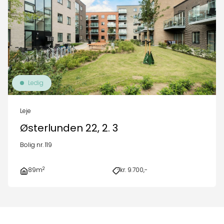
Ledig
Leje
Østerlunden 22, 2. 3
Bolig nr. 119
2
89m
kr. 9.700,-