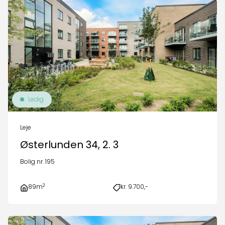
Ledig
Leje
Østerlunden 34, 2. 3
Bolig nr. 195
2
89m
kr. 9.700,-