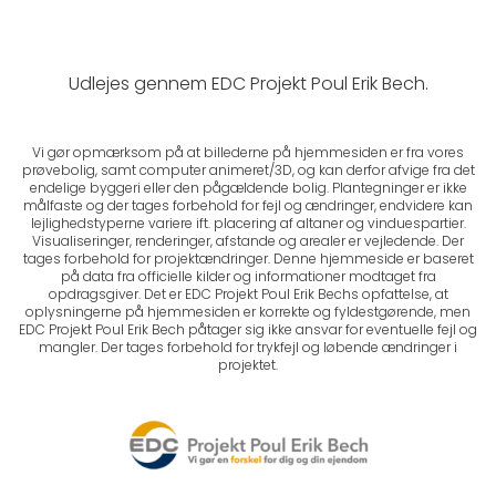
Udlejes gennem EDC Projekt Poul Erik Bech.
Vi gør opmærksom på at billederne på hjemmesiden er fra vores
prøvebolig, samt computer animeret/3D, og kan derfor afvige fra det
endelige byggeri eller den pågældende bolig. Plantegninger er ikke
målfaste og der tages forbehold for fejl og ændringer, endvidere kan
lejlighedstyperne variere ift. placering af altaner og vinduespartier.
Visualiseringer, renderinger, afstande og arealer er vejledende. Der
tages forbehold for projektændringer. Denne hjemmeside er baseret
på data fra officielle kilder og informationer modtaget fra
opdragsgiver. Det er EDC Projekt Poul Erik Bechs opfattelse, at
oplysningerne på hjemmesiden er korrekte og fyldestgørende, men
EDC Projekt Poul Erik Bech påtager sig ikke ansvar for eventuelle fejl og
mangler. Der tages forbehold for trykfejl og løbende ændringer i
projektet.