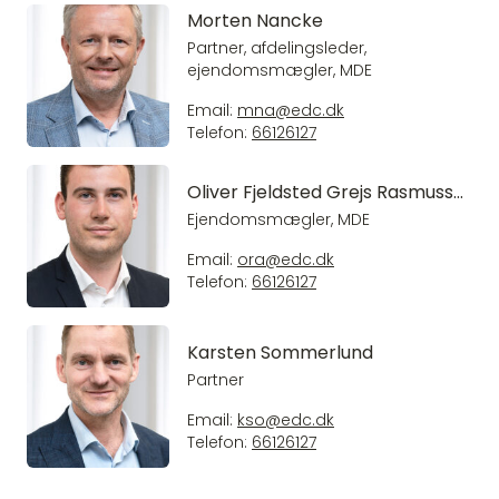
Morten Nancke
Partner, afdelingsleder,
ejendomsmægler, MDE
Email:
mna@edc.dk
Telefon:
66126127
Oliver Fjeldsted Grejs Rasmussen
Ejendomsmægler, MDE
Email:
ora@edc.dk
Telefon:
66126127
Karsten Sommerlund
Partner
Email:
kso@edc.dk
Telefon:
66126127