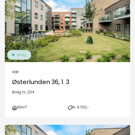
Ledig
Leje
Østerlunden 36, 1. 3
Bolig nr. 204
2
89m
kr. 9.700,-