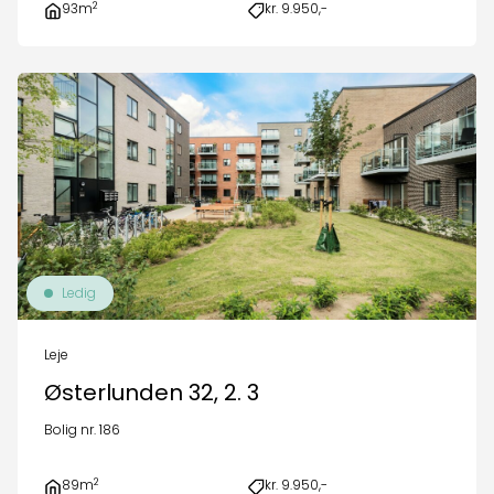
2
93m
kr. 9.950,-
Ledig
Leje
Østerlunden 32, 2. 3
Bolig nr. 186
2
89m
kr. 9.950,-