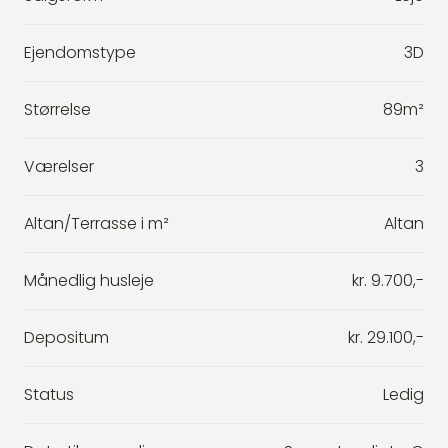
Ejendomstype
3D
Størrelse
89m²
Værelser
3
Altan/Terrasse i m²
Altan
Månedlig husleje
kr. 9.700,-
Depositum
kr. 29.100,-
Status
Ledig