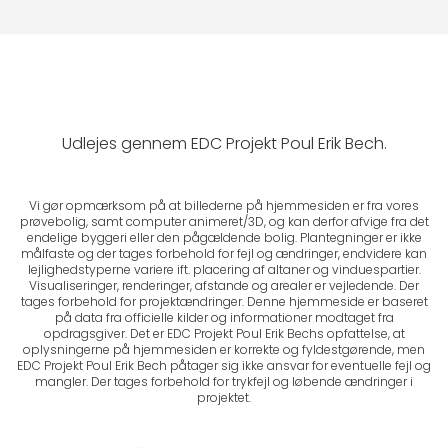
Udlejes gennem EDC Projekt Poul Erik Bech.
Vi gør opmærksom på at billederne på hjemmesiden er fra vores
prøvebolig, samt computer animeret/3D, og kan derfor afvige fra det
endelige byggeri eller den pågældende bolig. Plantegninger er ikke
målfaste og der tages forbehold for fejl og ændringer, endvidere kan
lejlighedstyperne variere ift. placering af altaner og vinduespartier.
Visualiseringer, renderinger, afstande og arealer er vejledende. Der
tages forbehold for projektændringer. Denne hjemmeside er baseret
på data fra officielle kilder og informationer modtaget fra
opdragsgiver. Det er EDC Projekt Poul Erik Bechs opfattelse, at
oplysningerne på hjemmesiden er korrekte og fyldestgørende, men
EDC Projekt Poul Erik Bech påtager sig ikke ansvar for eventuelle fejl og
mangler. Der tages forbehold for trykfejl og løbende ændringer i
projektet.