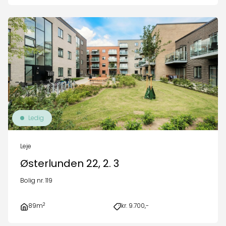
Ledig
Leje
Østerlunden 22, 2. 3
Bolig nr. 119
2
89m
kr. 9.700,-