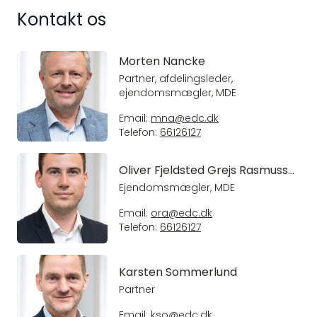
Kontakt os
Morten Nancke
Partner, afdelingsleder,
ejendomsmægler, MDE
Email:
mna@edc.dk
Telefon:
66126127
Oliver Fjeldsted Grejs Rasmussen
Ejendomsmægler, MDE
Email:
ora@edc.dk
Telefon:
66126127
Karsten Sommerlund
Partner
Email:
kso@edc.dk