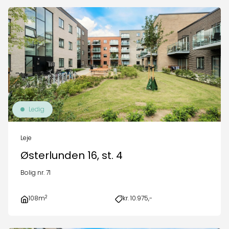
Ledig
Leje
Østerlunden 16, st. 4
Bolig nr. 71
2
108m
kr. 10.975,-