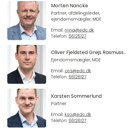
Morten Nancke
Partner, afdelingsleder,
ejendomsmægler, MDE
Email:
mna@edc.dk
Telefon:
66126127
Oliver Fjeldsted Grejs Rasmussen
Ejendomsmægler, MDE
Email:
ora@edc.dk
Telefon:
66126127
Karsten Sommerlund
Partner
Email:
kso@edc.dk
Telefon:
66126127