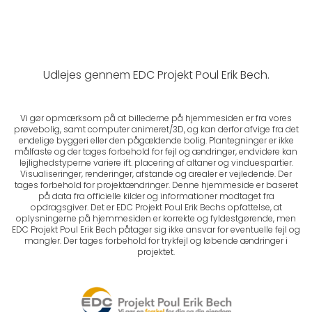
Udlejes gennem EDC Projekt Poul Erik Bech.
Vi gør opmærksom på at billederne på hjemmesiden er fra vores
prøvebolig, samt computer animeret/3D, og kan derfor afvige fra det
endelige byggeri eller den pågældende bolig. Plantegninger er ikke
målfaste og der tages forbehold for fejl og ændringer, endvidere kan
lejlighedstyperne variere ift. placering af altaner og vinduespartier.
Visualiseringer, renderinger, afstande og arealer er vejledende. Der
tages forbehold for projektændringer. Denne hjemmeside er baseret
på data fra officielle kilder og informationer modtaget fra
opdragsgiver. Det er EDC Projekt Poul Erik Bechs opfattelse, at
oplysningerne på hjemmesiden er korrekte og fyldestgørende, men
EDC Projekt Poul Erik Bech påtager sig ikke ansvar for eventuelle fejl og
mangler. Der tages forbehold for trykfejl og løbende ændringer i
projektet.