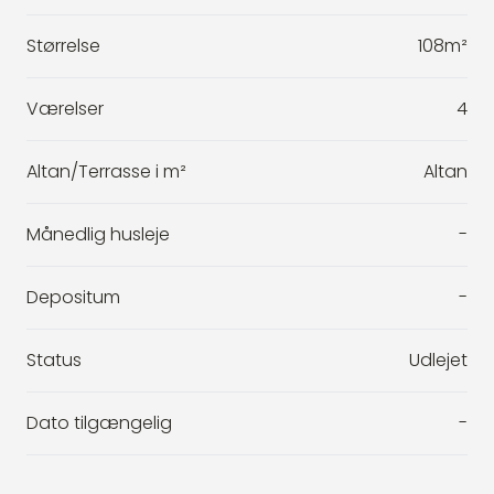
Størrelse
108m²
Værelser
4
Altan/Terrasse i m²
Altan
Månedlig husleje
-
Depositum
-
Status
Udlejet
Dato tilgængelig
-