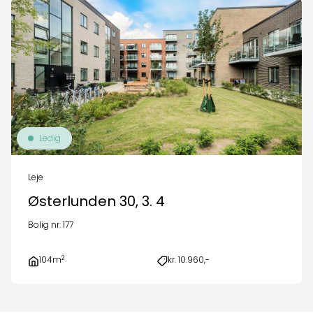
Ledig
Leje
Østerlunden 30, 3. 4
Bolig nr. 177
2
104m
kr. 10.960,-