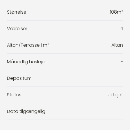
Størrelse
108m²
Værelser
4
Altan/Terrasse i m²
Altan
Månedlig husleje
-
Depositum
-
Status
Udlejet
Dato tilgængelig
-