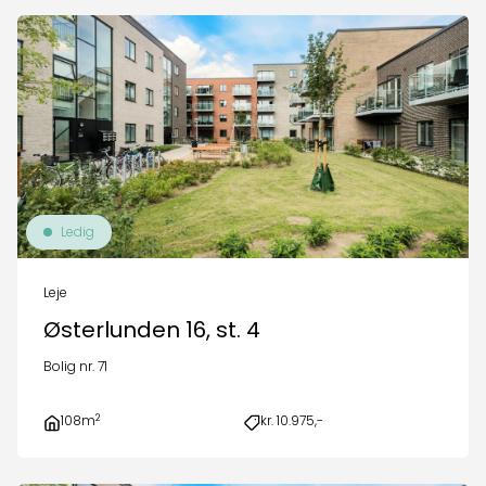
Ledig
Leje
Østerlunden 16, st. 4
Bolig nr. 71
2
108m
kr. 10.975,-