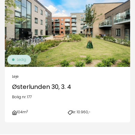
Ledig
Leje
Østerlunden 30, 3. 4
Bolig nr. 177
2
104m
kr. 10.960,-