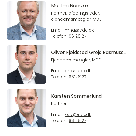
Morten Nancke
Partner, afdelingsleder,
ejendomsmægler, MDE
Email:
mna@edc.dk
Telefon:
66126127
Oliver Fjeldsted Grejs Rasmussen
Ejendomsmægler, MDE
Email:
ora@edc.dk
Telefon:
66126127
Karsten Sommerlund
Partner
Email:
kso@edc.dk
Telefon:
66126127