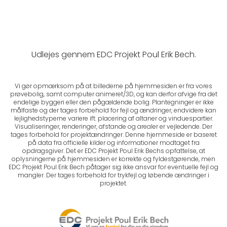
Udlejes gennem EDC Projekt Poul Erik Bech.
Vi gør opmærksom på at billederne på hjemmesiden er fra vores
prøvebolig, samt computer animeret/3D, og kan derfor afvige fra det
endelige byggeri eller den pågældende bolig. Plantegninger er ikke
målfaste og der tages forbehold for fejl og ændringer, endvidere kan
lejlighedstyperne variere ift. placering af altaner og vinduespartier.
Visualiseringer, renderinger, afstande og arealer er vejledende. Der
tages forbehold for projektændringer. Denne hjemmeside er baseret
på data fra officielle kilder og informationer modtaget fra
opdragsgiver. Det er EDC Projekt Poul Erik Bechs opfattelse, at
oplysningerne på hjemmesiden er korrekte og fyldestgørende, men
EDC Projekt Poul Erik Bech påtager sig ikke ansvar for eventuelle fejl og
mangler. Der tages forbehold for trykfejl og løbende ændringer i
projektet.